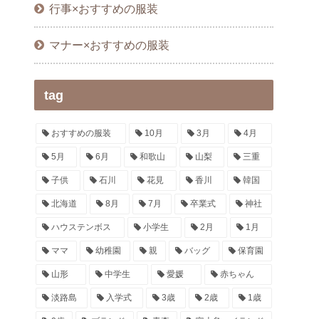
行事×おすすめの服装
マナー×おすすめの服装
tag
おすすめの服装
10月
3月
4月
5月
6月
和歌山
山梨
三重
子供
石川
花見
香川
韓国
北海道
8月
7月
卒業式
神社
ハウステンボス
小学生
2月
1月
ママ
幼稚園
親
バッグ
保育園
山形
中学生
愛媛
赤ちゃん
淡路島
入学式
3歳
2歳
1歳