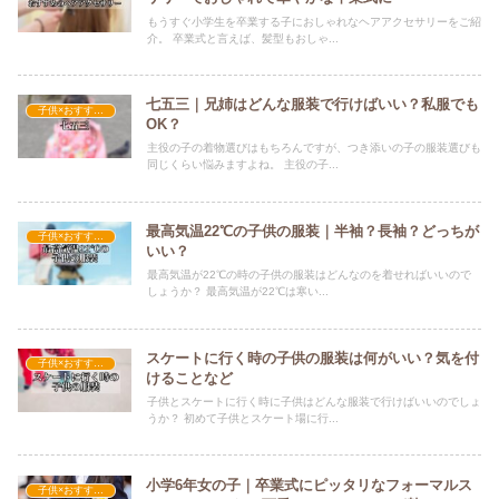
もうすぐ小学生を卒業する子におしゃれなヘアアクセサリーをご紹
介。 卒業式と言えば、髪型もおしゃ...
七五三｜兄姉はどんな服装で行けばいい？私服でも
子供×おすすめの服装
OK？
主役の子の着物選びはもちろんですが、つき添いの子の服装選びも
同じくらい悩みますよね。 主役の子...
最高気温22℃の子供の服装｜半袖？長袖？どっちが
子供×おすすめの服装
いい？
最高気温が22℃の時の子供の服装はどんなのを着せればいいので
しょうか？ 最高気温が22℃は寒い...
スケートに行く時の子供の服装は何がいい？気を付
子供×おすすめの服装
けることなど
子供とスケートに行く時に子供はどんな服装で行けばいいのでしょ
うか？ 初めて子供とスケート場に行...
小学6年女の子｜卒業式にピッタリなフォーマルス
子供×おすすめの服装