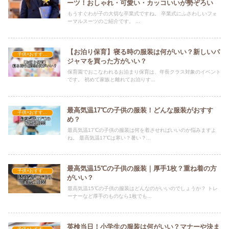
ーツ！おしゃれ・可愛い・カッコいいが勢ぞろい
もうすぐわが子の大切な卒業式ですね。 卒業式にふさわしいフォ
ーマルスーツのご紹介です。 ...
【お泊り保育】寝る時の服装は何がいい？新しいパ
子供×おすすめの服装
ジャマを買った方がいい？
保育園でおこなわれるお泊まり保育は、年長クラス対象のイベント
です。 初めて家族と離れてお泊りす...
最高気温17℃の子供の服装！どんな服装がおすす
子供×おすすめの服装
め？
最高気温17℃の子供の服装は何を着させればいいのか悩みますよ
ね。 最高気温17℃は寒い？暑い？...
最高気温15℃の子供の服装｜厚手1枚？重ね着の方
子供×おすすめの服装
がいい？
最高気温15℃の子供の服装はどんなのがいいのでしょうか？ トレ
ーナーなど厚手のものなら1枚でも...
英検当日！小学生の服装は何がいい？マナーや決ま
子供×おすすめの服装