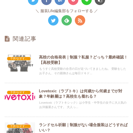
服装Life編集部をフォローする
関連記事
高校の合格発表｜制服？私服？どっち？最終確認！
子供×おすすめの服装
【高校受験】
もうすぐ高校受験の合否の日が近づいてきましたね。 受験をした
お子さん、その親御さんは毎日ドキド...
Lovetoxic（ラブトキ）は何歳から何歳までが対
子供×おすすめの服装
象？年齢層は？高校生も着れる？
Lovetoxic（ラブトキシック）は小学生・中学生の女子に大人気の
お洋服屋さんです。 大人っ...
ランドセル祈願｜制服がない場合服装はどうすれば
子供×おすすめの服装
いい？