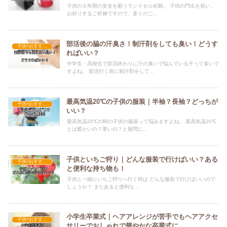
子供の６年間の安全を願うランドセル祈願。 子供の門出を祝い、
お祈りするご祈祷ですので、多くのご...
部活後の脇の汗臭さ！制汗剤をしても臭い！どうす
子供×おすすめの服装
ればいい？
中学生・高校生で部活終わりに汗の臭いで悩んでいる子って多いで
すよね。 部活行く前に制汗剤をして...
最高気温20℃の子供の服装｜半袖？長袖？どっちが
子供×おすすめの服装
いい？
最高気温20℃の時の子供の服装って悩みますよね。 最高気温20℃
とは暖かいの？寒いの？と疑問に...
子供といちご狩り｜どんな服装で行けばいい？ある
子供×おすすめの服装
と便利な持ち物も！
子供と一緒にいちご狩りへ行く時は どんな服装で行けばいいので
しょうか？ またあると便利な...
小学生卒業式｜ヘアアレンジが苦手でもヘアアクセ
子供×おすすめの服装
サリーでおしゃれで華やかな卒業式に