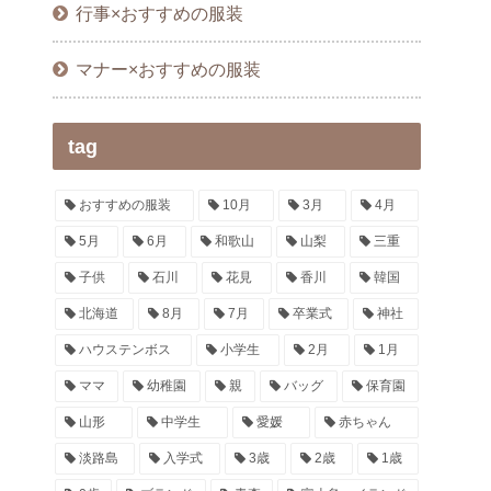
行事×おすすめの服装
マナー×おすすめの服装
tag
おすすめの服装
10月
3月
4月
5月
6月
和歌山
山梨
三重
子供
石川
花見
香川
韓国
北海道
8月
7月
卒業式
神社
ハウステンボス
小学生
2月
1月
ママ
幼稚園
親
バッグ
保育園
山形
中学生
愛媛
赤ちゃん
淡路島
入学式
3歳
2歳
1歳