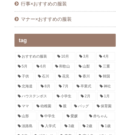
行事×おすすめの服装
マナー×おすすめの服装
tag
おすすめの服装
10月
3月
4月
5月
6月
和歌山
山梨
三重
子供
石川
花見
香川
韓国
北海道
8月
7月
卒業式
神社
ハウステンボス
小学生
2月
1月
ママ
幼稚園
親
バッグ
保育園
山形
中学生
愛媛
赤ちゃん
淡路島
入学式
3歳
2歳
1歳