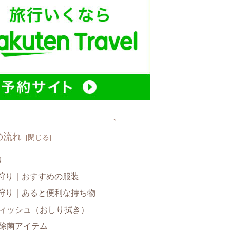
の流れ
り
狩り｜おすすめの服装
狩り｜あると便利な持ち物
ィッシュ（おしり拭き）
除菌アイテム