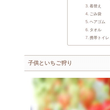
着替え
ごみ袋
ヘアゴム
タオル
携帯トイレ
子供といちご狩り