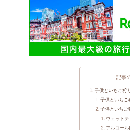
記事
子供といちご狩
子供といちご
子供といちご
ウェットテ
アルコール