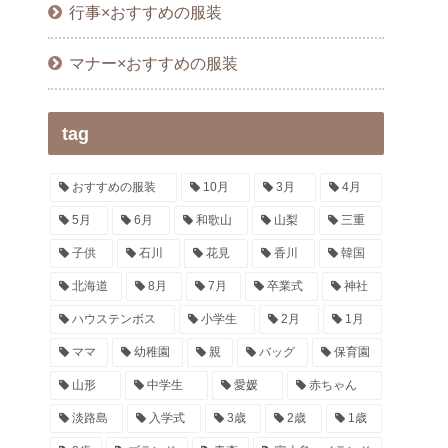
行事×おすすめの服装
マナー×おすすめの服装
tag
おすすめの服装
10月
3月
4月
5月
6月
和歌山
山梨
三重
子供
石川
花見
香川
韓国
北海道
8月
7月
卒業式
神社
ハウステンボス
小学生
2月
1月
ママ
幼稚園
親
バッグ
保育園
山形
中学生
愛媛
赤ちゃん
淡路島
入学式
3歳
2歳
1歳