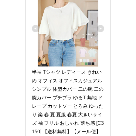
半袖 Tシャツ レディース きれい
め オフィス オフィスカジュアル 
シンプル 体型カバー 二の腕 二の
腕カバー プチプラ ゆるT 無地 ド
レープ カットソー とろみ ゆった
り 楽 春 夏 夏服 春夏 大きいサイ
ズ 袖 フリル おしゃれ 落ち感 [C3
150] 【送料無料】【メール便】