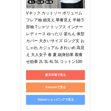
Vネック カットソー ボリューム 
フレア袖 細見え 華奢見え 半袖 5
部袖 Tシャツ トップス インナー 
レディース ゆったり 楽ちん 体型
カバー 大きいサイズ ロング丈 お
しゃれ カジュアル きれいめ 高見
え 大人女子 春 夏 細身効果 着痩
せ効果 2L 3L 4L 5L コットン100
楽天市場で見る
Amazonで見る
Yahoo!ショッピングで見る