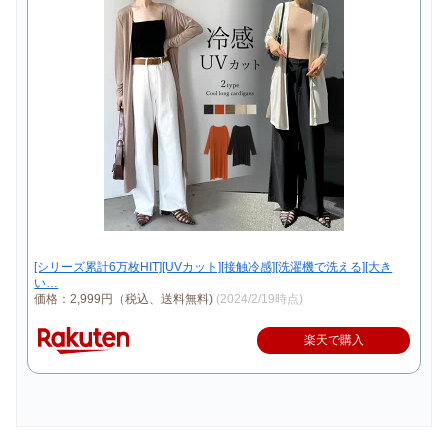
[シリーズ累計6万枚HIT][UVカット][接触冷感][洗濯機で洗える][大き
い…
価格：2,999円（税込、送料無料)
(2024/2/19時点)
楽天で購入