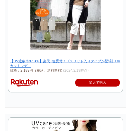
【UV遮蔽率97.3％】楽天1位受賞！《スリット入りタイプが登場》UV
カットレデ…
価格：2,189円（税込、送料無料)
(2024/2/19時点)
楽天で購入