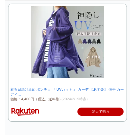
着る日焼け止め ポンチョ 『 UVカット 』 カーデ 【あす楽】 薄手 カー
ディ…
価格：4,400円（税込、送料別)
(2024/2/19時点)
楽天で購入