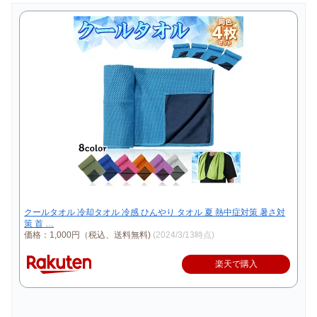
クールタオル 冷却タオル 冷感 ひんやり タオル 夏 熱中症対策 暑さ対
策 首 …
価格：1,000円（税込、送料無料)
(2024/3/13時点)
楽天で購入