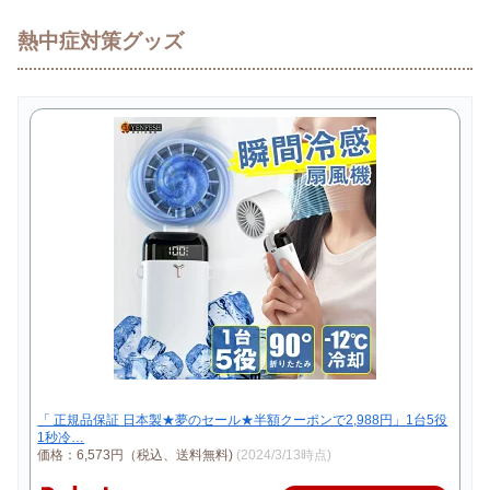
熱中症対策グッズ
「 正規品保証 日本製★夢のセール★半額クーポンで2,988円」1台5役
1秒冷…
価格：6,573円（税込、送料無料)
(2024/3/13時点)