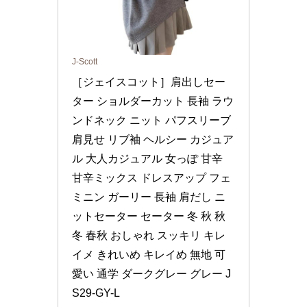
J-Scott
［ジェイスコット］肩出しセー
ター ショルダーカット 長袖 ラウ
ンドネック ニット パフスリーブ 
肩見せ リブ袖 ヘルシー カジュア
ル 大人カジュアル 女っぽ 甘辛 
甘辛ミックス ドレスアップ フェ
ミニン ガーリー 長袖 肩だし ニ
ットセーター セーター 冬 秋 秋
冬 春秋 おしゃれ スッキリ キレ
イメ きれいめ キレイめ 無地 可
愛い 通学 ダークグレー グレー J
S29-GY-L