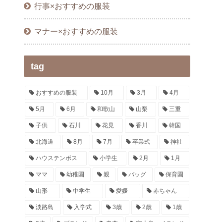
行事×おすすめの服装
マナー×おすすめの服装
tag
おすすめの服装
10月
3月
4月
5月
6月
和歌山
山梨
三重
子供
石川
花見
香川
韓国
北海道
8月
7月
卒業式
神社
ハウステンボス
小学生
2月
1月
ママ
幼稚園
親
バッグ
保育園
山形
中学生
愛媛
赤ちゃん
淡路島
入学式
3歳
2歳
1歳