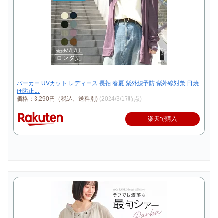
パーカー UVカット レディース 長袖 春夏 紫外線予防 紫外線対策 日焼
け防止…
価格：3,290円（税込、送料別)
(2024/3/17時点)
楽天で購入