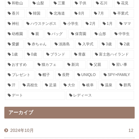
和歌山
山梨
三重
子供
石川
花見
香川
韓国
北海道
8月
7月
卒業式
神社
ハウステンボス
小学生
2月
1月
ママ
幼稚園
親
バッグ
保育園
山形
中学生
愛媛
赤ちゃん
淡路島
入学式
3歳
2歳
1歳
0歳
ブランド
青森
富士急ハイランド
おすすめ
猫カフェ
新潟
父親
習い事
プレゼント
帽子
長野
UNIQLO
SPY×FAMILY
汗
高校生
足湯
大分
岐阜
温泉
群馬
デート
レディース
アーカイブ
2024年10月
12