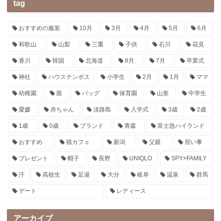
tag
おすすめの服装
10月
3月
4月
5月
6月
和歌山
山梨
三重
子供
石川
花見
香川
韓国
北海道
8月
7月
卒業式
神社
ハウステンボス
小学生
2月
1月
ママ
幼稚園
親
バッグ
保育園
山形
中学生
愛媛
赤ちゃん
淡路島
入学式
3歳
2歳
1歳
0歳
ブランド
青森
富士急ハイランド
おすすめ
猫カフェ
新潟
父親
習い事
プレゼント
帽子
長野
UNIQLO
SPY×FAMILY
汗
高校生
足湯
大分
岐阜
温泉
群馬
デート
レディース
アーカイブ