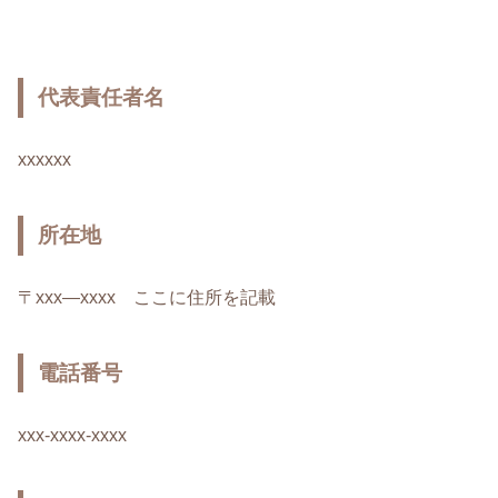
代表責任者名
xxxxxx
所在地
〒xxx―xxxx ここに住所を記載
電話番号
xxx-xxxx-xxxx