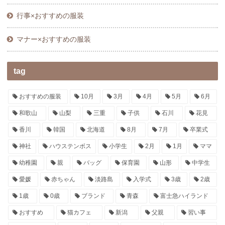
行事×おすすめの服装
マナー×おすすめの服装
tag
おすすめの服装
10月
3月
4月
5月
6月
和歌山
山梨
三重
子供
石川
花見
香川
韓国
北海道
8月
7月
卒業式
神社
ハウステンボス
小学生
2月
1月
ママ
幼稚園
親
バッグ
保育園
山形
中学生
愛媛
赤ちゃん
淡路島
入学式
3歳
2歳
1歳
0歳
ブランド
青森
富士急ハイランド
おすすめ
猫カフェ
新潟
父親
習い事