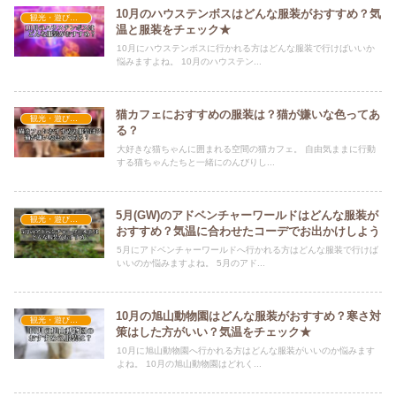
10月のハウステンボスはどんな服装がおすすめ？気
観光・遊びスポット×おすすめの服装
温と服装をチェック★
10月にハウステンボスに行かれる方はどんな服装で行けばいいか
悩みますよね。 10月のハウステン...
猫カフェにおすすめの服装は？猫が嫌いな色ってあ
観光・遊びスポット×おすすめの服装
る？
大好きな猫ちゃんに囲まれる空間の猫カフェ。 自由気ままに行動
する猫ちゃんたちと一緒にのんびりし...
5月(GW)のアドベンチャーワールドはどんな服装が
観光・遊びスポット×おすすめの服装
おすすめ？気温に合わせたコーデでお出かけしよう
5月にアドベンチャーワールドへ行かれる方はどんな服装で行けば
いいのか悩みますよね。 5月のアド...
10月の旭山動物園はどんな服装がおすすめ？寒さ対
観光・遊びスポット×おすすめの服装
策はした方がいい？気温をチェック★
10月に旭山動物園へ行かれる方はどんな服装がいいのか悩みます
よね。 10月の旭山動物園はどれく...