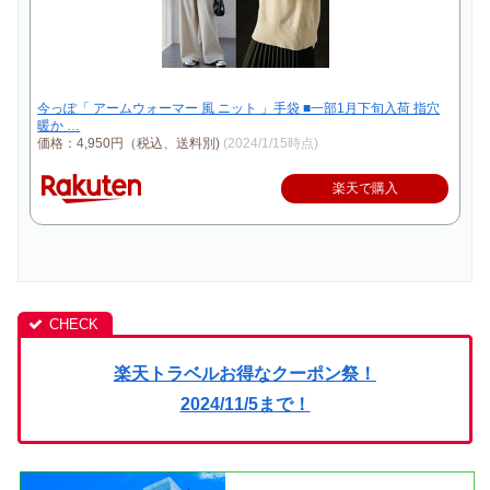
今っぽ「 アームウォーマー 風 ニット 」手袋 ■一部1月下旬入荷 指穴
暖か …
価格：4,950円（税込、送料別)
(2024/1/15時点)
楽天で購入
楽天トラベルお得なクーポン祭！
2024/11/5まで！