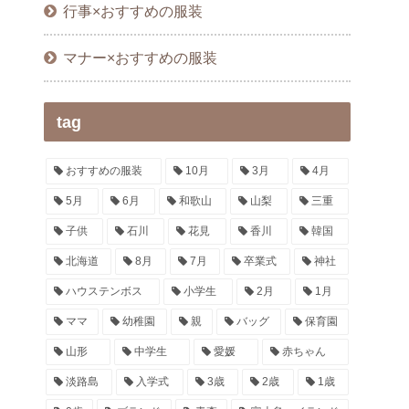
行事×おすすめの服装
マナー×おすすめの服装
tag
おすすめの服装
10月
3月
4月
5月
6月
和歌山
山梨
三重
子供
石川
花見
香川
韓国
北海道
8月
7月
卒業式
神社
ハウステンボス
小学生
2月
1月
ママ
幼稚園
親
バッグ
保育園
山形
中学生
愛媛
赤ちゃん
淡路島
入学式
3歳
2歳
1歳