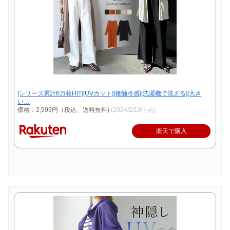
[シリーズ累計6万枚HIT][UVカット][接触冷感][洗濯機で洗える][大き
い…
価格：2,999円（税込、送料無料)
(2024/2/19時点)
楽天で購入