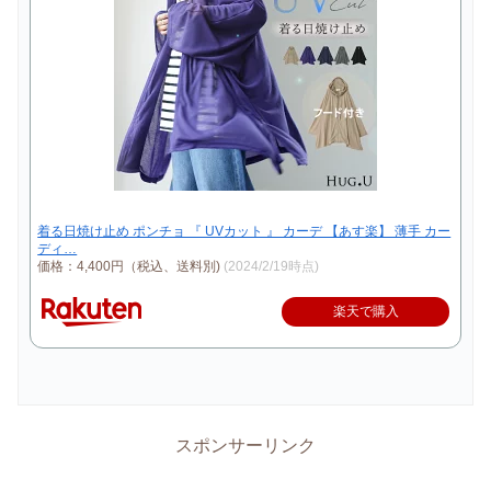
着る日焼け止め ポンチョ 『 UVカット 』 カーデ 【あす楽】 薄手 カー
ディ…
価格：4,400円（税込、送料別)
(2024/2/19時点)
楽天で購入
スポンサーリンク