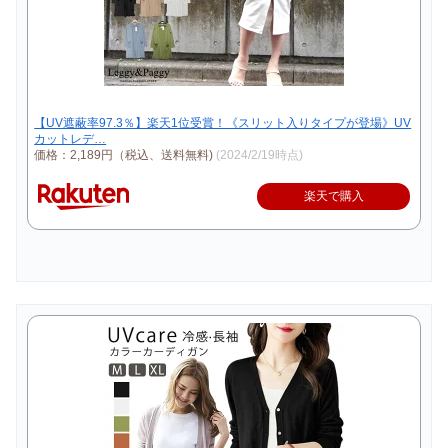
【UV遮蔽率97.3％】楽天1位受賞！《スリット入りタイプが登場》UV
カットレデ…
価格：2,189円（税込、送料無料)
(2024/2/19時点)
楽天で購入