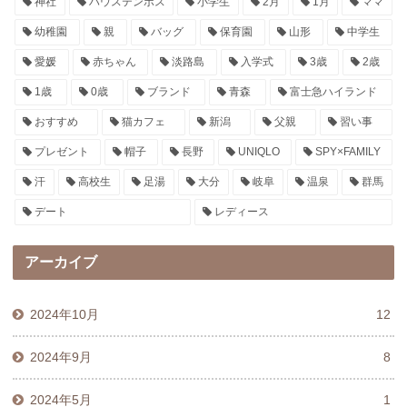
神社
ハウステンボス
小学生
2月
1月
ママ
幼稚園
親
バッグ
保育園
山形
中学生
愛媛
赤ちゃん
淡路島
入学式
3歳
2歳
1歳
0歳
ブランド
青森
富士急ハイランド
おすすめ
猫カフェ
新潟
父親
習い事
プレゼント
帽子
長野
UNIQLO
SPY×FAMILY
汗
高校生
足湯
大分
岐阜
温泉
群馬
デート
レディース
アーカイブ
2024年10月
12
2024年9月
8
2024年5月
1