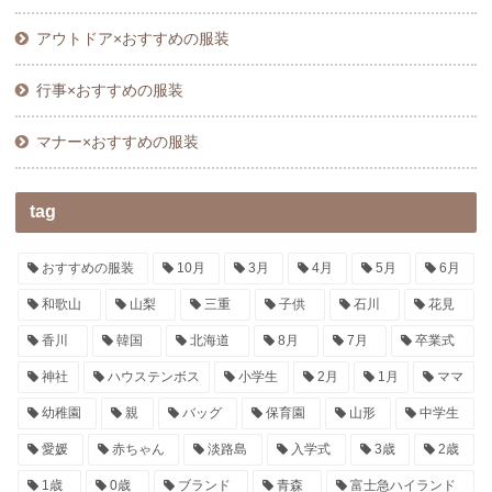
アウトドア×おすすめの服装
行事×おすすめの服装
マナー×おすすめの服装
tag
おすすめの服装
10月
3月
4月
5月
6月
和歌山
山梨
三重
子供
石川
花見
香川
韓国
北海道
8月
7月
卒業式
神社
ハウステンボス
小学生
2月
1月
ママ
幼稚園
親
バッグ
保育園
山形
中学生
愛媛
赤ちゃん
淡路島
入学式
3歳
2歳
1歳
0歳
ブランド
青森
富士急ハイランド